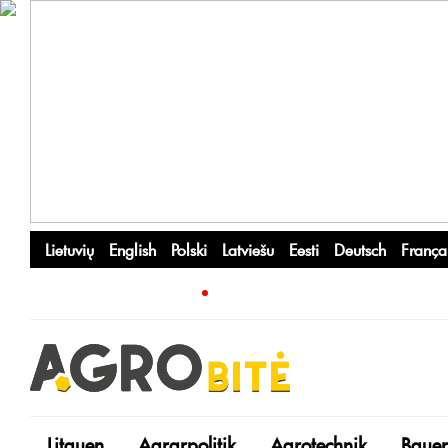
Lietuvių
English
Polski
Latviešu
Eesti
Deutsch
França
Litauen
Agrarpolitik
Agrotechnik
Bauer