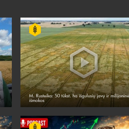
M. Rusteika: 50 tūkst. ha išgulusių javų ir milijonin
išmokos