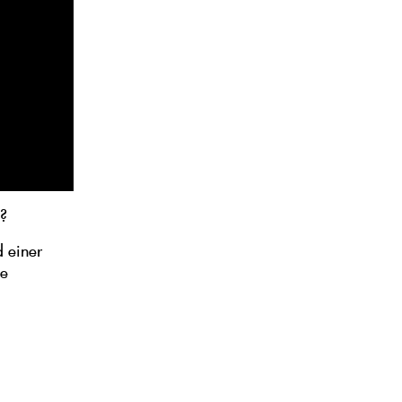
n?
d einer
ge