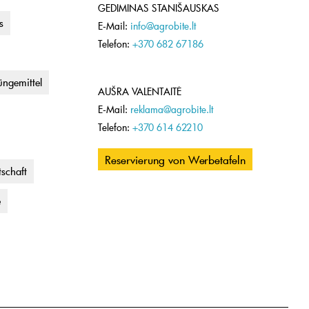
GEDIMINAS STANIŠAUSKAS
s
E-Mail:
info@agrobite.lt
Telefon:
+370 682 67186
ngemittel
AUŠRA VALENTAITĖ
E-Mail:
reklama@agrobite.lt
Telefon:
+370 614 62210
Reservierung von Werbetafeln
tschaft
e