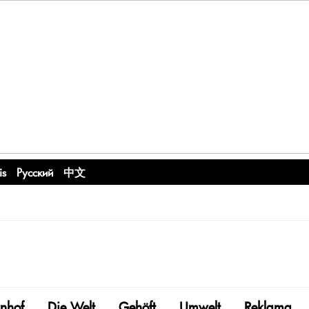
is
Русский
中文
nhof
Die Welt
Gehöft
Umwelt
Reklama