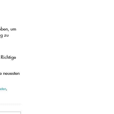
geben, um
ig zu
 Richtige
e neuesten
eten
,