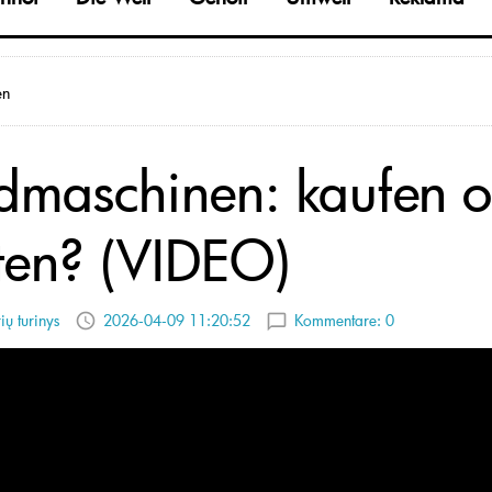
en
dmaschinen: kaufen 
ten? (VIDEO)
ių turinys
2026-04-09 11:20:52
Kommentare:
0