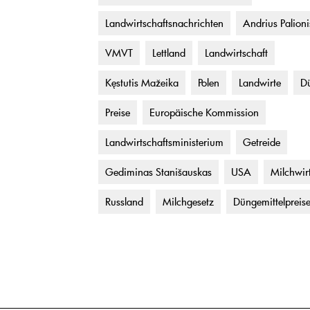
Landwirtschaftsnachrichten
Andrius Palioni
VMVT
Lettland
Landwirtschaft
Kęstutis Mažeika
Polen
Landwirte
Dü
Preise
Europäische Kommission
Landwirtschaftsministerium
Getreide
Gediminas Stanišauskas
USA
Milchwir
Russland
Milchgesetz
Düngemittelpreis