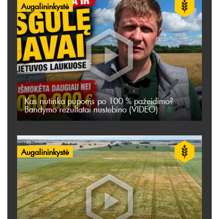
Augalininkystė
Kas nutinka pupoms po 100 % pažeidimo?
Bandymo rezultatai nustebino (VIDEO)
Augalininkystė