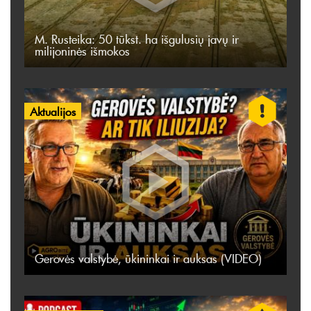
M. Rusteika: 50 tūkst. ha išgulusių javų ir
milijoninės išmokos
Aktualijos
Gerovės valstybė, ūkininkai ir auksas (VIDEO)